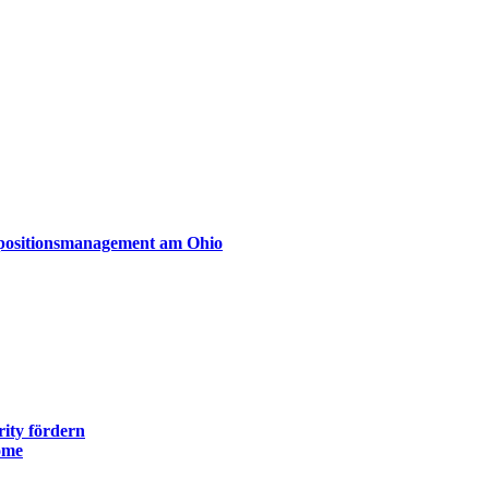
xpositionsmanagement am Ohio
ity fördern
ome