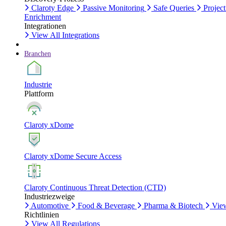
Claroty Edge
Passive Monitoring
Safe Queries
Project
Enrichment
Integrationen
View All Integrations
Branchen
Industrie
Plattform
Claroty xDome
Claroty xDome Secure Access
Claroty Continuous Threat Detection (CTD)
Industriezweige
Automotive
Food & Beverage
Pharma & Biotech
View
Richtlinien
View All Regulations