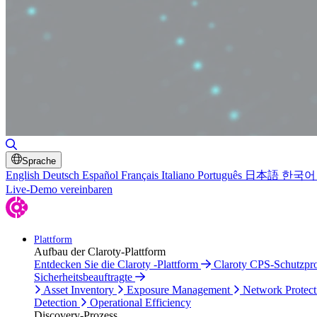
Toggle Search
Sprache
English
Deutsch
Español
Français
Italiano
Português
日本語
한국어
Live-Demo vereinbaren
Plattform
Aufbau der Claroty-Plattform
Entdecken Sie die Claroty -Plattform
Claroty CPS-Schutzp
Sicherheitsbeauftragte
Asset Inventory
Exposure Management
Network Protect
Detection
Operational Efficiency
Discovery-Prozess