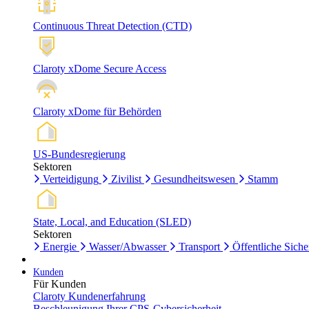
Continuous Threat Detection (CTD)
Claroty xDome Secure Access
Claroty xDome für Behörden
US-Bundesregierung
Sektoren
Verteidigung
Zivilist
Gesundheitswesen
Stamm
State, Local, and Education (SLED)
Sektoren
Energie
Wasser/Abwasser
Transport
Öffentliche Siche
Kunden
Für Kunden
Claroty Kundenerfahrung
Beschleunigung Ihrer CPS-Cybersicherheit.