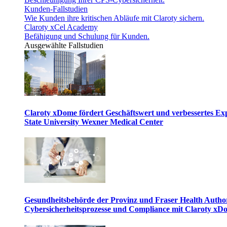
Kunden-Fallstudien
Wie Kunden ihre kritischen Abläufe mit Claroty sichern.
Claroty xCel Academy
Befähigung und Schulung für Kunden.
Ausgewählte Fallstudien
Claroty xDome fördert Geschäftswert und verbessertes E
State University Wexner Medical Center
Gesundheitsbehörde der Provinz und Fraser Health Author
Cybersicherheitsprozesse und Compliance mit Claroty xD