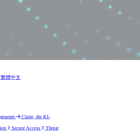
繁體中文
rogramm
Claire, die KI-
ion
Secure Access
Threat