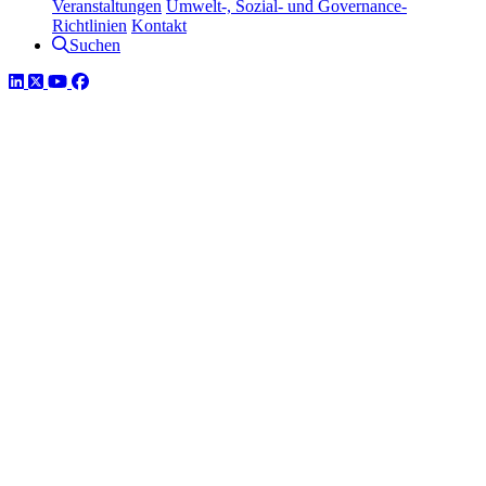
Veranstaltungen
Umwelt-, Sozial- und Governance-
Richtlinien
Kontakt
Suchen
LinkedIn
Twitter
YouTube
Facebook