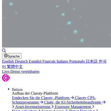
Suche umschalten
Sprache
English
Deutsch
Español
Français
Italiano
Português
日本語
한국
어
繁體中文
Live-Demo vereinbaren
Plattform
Aufbau der Claroty-Plattform
Entdecken Sie die Claroty -Plattform
Claroty CPS-
Schutzprogramm
Claire, die KI-Sicherheitsbeauftragte
Asset-Inventarisierung
Exposure Management