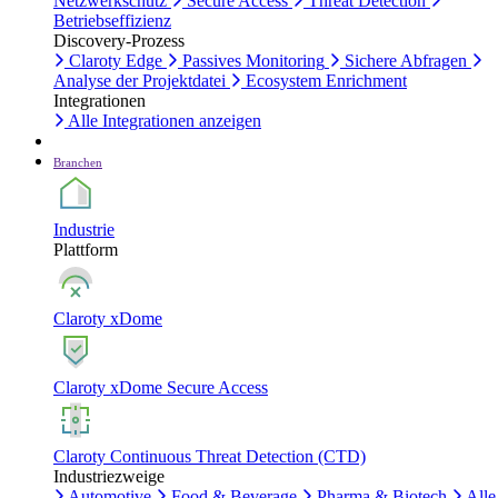
Netzwerkschutz
Secure Access
Threat Detection
Betriebseffizienz
Discovery-Prozess
Claroty Edge
Passives Monitoring
Sichere Abfragen
Analyse der Projektdatei
Ecosystem Enrichment
Integrationen
Alle Integrationen anzeigen
Branchen
Industrie
Plattform
Claroty xDome
Claroty xDome Secure Access
Claroty Continuous Threat Detection (CTD)
Industriezweige
Automotive
Food & Beverage
Pharma & Biotech
Alle