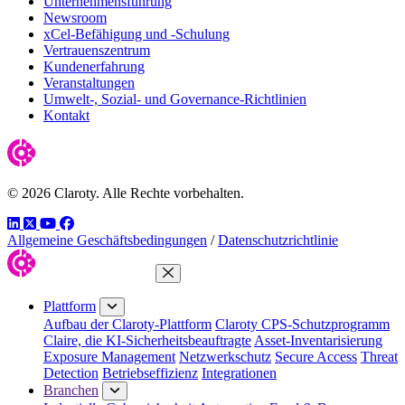
Unternehmensführung
Newsroom
xCel-Befähigung und -Schulung
Vertrauenszentrum
Kundenerfahrung
Veranstaltungen
Umwelt-, Sozial- und Governance-Richtlinien
Kontakt
© 2026 Claroty. Alle Rechte vorbehalten.
LinkedIn
Twitter
YouTube
Facebook
Allgemeine Geschäftsbedingungen
/
Datenschutzrichtlinie
Menü schließen
Plattform
Aufbau der Claroty-Plattform
Claroty CPS-Schutzprogramm
Claire, die KI-Sicherheitsbeauftragte
Asset-Inventarisierung
Exposure Management
Netzwerkschutz
Secure Access
Threat
Detection
Betriebseffizienz
Integrationen
Branchen