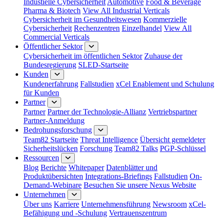
Industielle Cybersicherheit
Automotive
Food & Beverage
Pharma & Biotech
View All Industrial Verticals
Cybersicherheit im Gesundheitswesen
Kommerzielle
Cybersicherheit
Rechenzentren
Einzelhandel
View All
Commercial Verticals
Öffentlicher Sektor
Cybersicherheit im öffentlichen Sektor
Zuhause der
Bundesregierung
SLED-Startseite
Kunden
Kundenerfahrung
Fallstudien
xCel Enablement und Schulung
für Kunden
Partner
Partner
Partner der Technologie-Allianz
Vertriebspartner
Partner-Anmeldung
Bedrohungsforschung
Team82 Startseite
Threat Intelligence
Übersicht gemeldeter
Sicherheitslücken
Forschung
Team82 Talks
PGP-Schlüssel
Ressourcen
Blog
Berichte
Whitepaper
Datenblätter und
Produktübersichten
Integrations-Briefings
Fallstudien
On-
Demand-Webinare
Besuchen Sie unsere Nexus Website
Unternehmen
Über uns
Karriere
Unternehmensführung
Newsroom
xCel-
Befähigung und -Schulung
Vertrauenszentrum