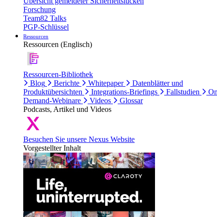
Übersicht gemeldeter Sicherheitslücken
Forschung
Team82 Talks
PGP-Schlüssel
Ressourcen
Ressourcen (Englisch)
Ressourcen-Bibliothek
Blog
Berichte
Whitepaper
Datenblätter und
Produktübersichten
Integrations-Briefings
Fallstudien
On
Demand-Webinare
Videos
Glossar
Podcasts, Artikel und Videos
Besuchen Sie unsere Nexus Website
Vorgestellter Inhalt