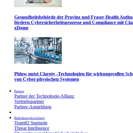
Gesundheitsbehörde der Provinz und Fraser Health Autho
fördern Cybersicherheitsprozesse und Compliance mit Cla
xDome
Phlow nutzt Claroty -Technologien für wirkungsvollen Sch
von Cyber-physischen Systemen
Partner
Partner der Technologie-Allianz
Vertriebspartner
Partner-Anmeldung
Bedrohungsforschung
Team82 Startseite
Threat Intelligence