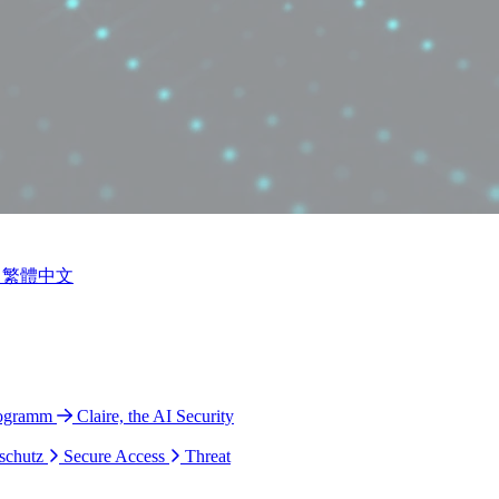
繁體中文
rogramm
Claire, the AI Security
schutz
Secure Access
Threat