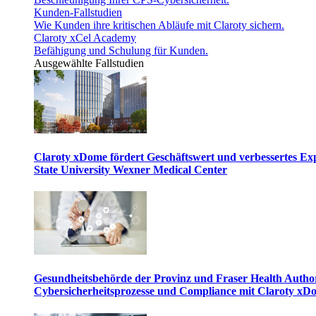
Kunden-Fallstudien
Wie Kunden ihre kritischen Abläufe mit Claroty sichern.
Claroty xCel Academy
Befähigung und Schulung für Kunden.
Ausgewählte Fallstudien
Claroty xDome fördert Geschäftswert und verbessertes E
State University Wexner Medical Center
Gesundheitsbehörde der Provinz und Fraser Health Author
Cybersicherheitsprozesse und Compliance mit Claroty xD