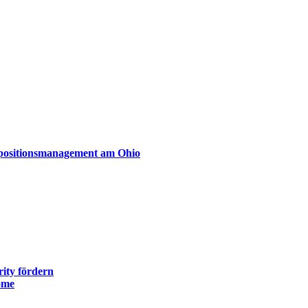
xpositionsmanagement am Ohio
ity fördern
ome