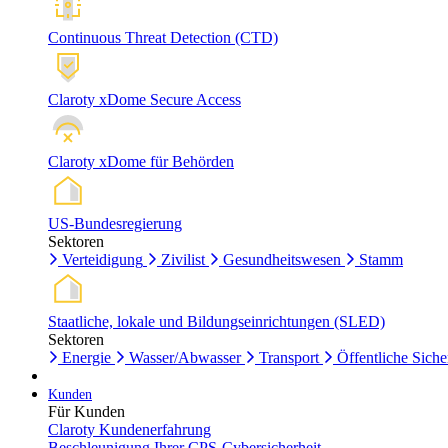
Continuous Threat Detection (CTD)
Claroty xDome Secure Access
Claroty xDome für Behörden
US-Bundesregierung
Sektoren
Verteidigung
Zivilist
Gesundheitswesen
Stamm
Staatliche, lokale und Bildungseinrichtungen (SLED)
Sektoren
Energie
Wasser/Abwasser
Transport
Öffentliche Siche
Kunden
Für Kunden
Claroty Kundenerfahrung
Beschleunigung Ihrer CPS-Cybersicherheit.