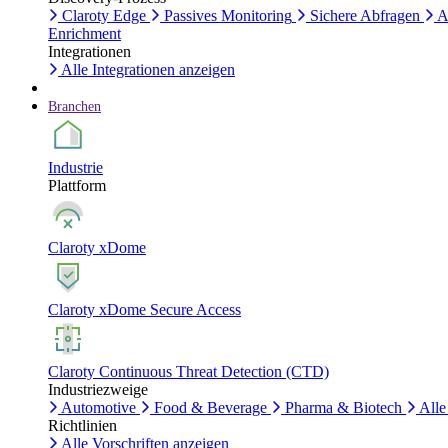
Claroty Edge
Passives Monitoring
Sichere Abfragen
A
Enrichment
Integrationen
Alle Integrationen anzeigen
Branchen
Industrie
Plattform
Claroty xDome
Claroty xDome Secure Access
Claroty Continuous Threat Detection (CTD)
Industriezweige
Automotive
Food & Beverage
Pharma & Biotech
Alle
Richtlinien
Alle Vorschriften anzeigen