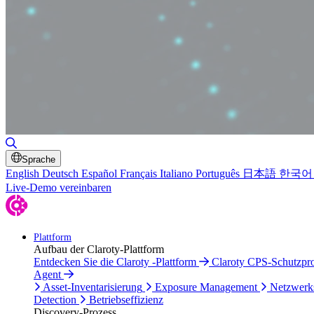
Suche umschalten
Sprache
English
Deutsch
Español
Français
Italiano
Português
日本語
한국어
Live-Demo vereinbaren
Plattform
Aufbau der Claroty-Plattform
Entdecken Sie die Claroty -Plattform
Claroty CPS-Schutzp
Agent
Asset-Inventarisierung
Exposure Management
Netzwerk
Detection
Betriebseffizienz
Discovery-Prozess