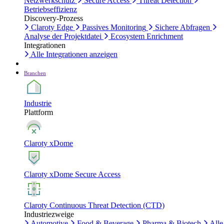
Netzwerkschutz
Secure Access
Threat Detection
Betriebseffizienz
Discovery-Prozess
Claroty Edge
Passives Monitoring
Sichere Abfragen
Analyse der Projektdatei
Ecosystem Enrichment
Integrationen
Alle Integrationen anzeigen
Branchen
Industrie
Plattform
Claroty xDome
Claroty xDome Secure Access
Claroty Continuous Threat Detection (CTD)
Industriezweige
Automotive
Food & Beverage
Pharma & Biotech
Alle