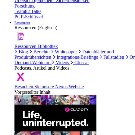
Übersicht gemeldeter Sicherheitslücken
Forschung
Team82 Talks
PGP-Schlüssel
Ressourcen
Ressourcen (Englisch)
Ressourcen-Bibliothek
Blog
Berichte
Whitepaper
Datenblätter und
Produktübersichten
Integrations-Briefings
Fallstudien
On
Demand-Webinare
Videos
Glossar
Podcasts, Artikel und Videos
Besuchen Sie unsere Nexus Website
Vorgestellter Inhalt