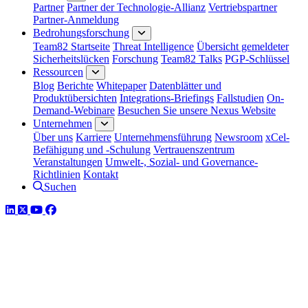
Partner
Partner der Technologie-Allianz
Vertriebspartner
Partner-Anmeldung
Bedrohungsforschung
Team82 Startseite
Threat Intelligence
Übersicht gemeldeter
Sicherheitslücken
Forschung
Team82 Talks
PGP-Schlüssel
Ressourcen
Blog
Berichte
Whitepaper
Datenblätter und
Produktübersichten
Integrations-Briefings
Fallstudien
On-
Demand-Webinare
Besuchen Sie unsere Nexus Website
Unternehmen
Über uns
Karriere
Unternehmensführung
Newsroom
xCel-
Befähigung und -Schulung
Vertrauenszentrum
Veranstaltungen
Umwelt-, Sozial- und Governance-
Richtlinien
Kontakt
Suchen
LinkedIn
Twitter
YouTube
Facebook