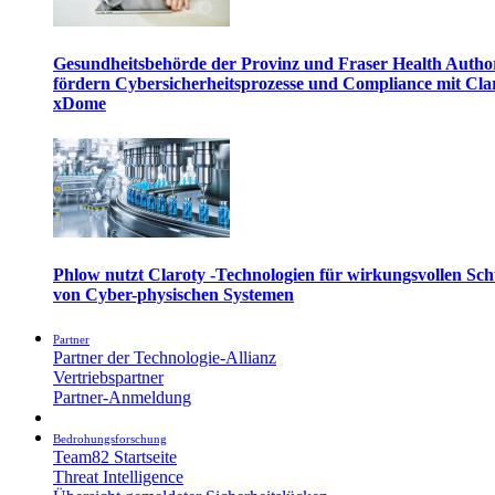
Gesundheitsbehörde der Provinz und Fraser Health Autho
fördern Cybersicherheitsprozesse und Compliance mit Cla
xDome
Phlow nutzt Claroty -Technologien für wirkungsvollen Sch
von Cyber-physischen Systemen
Partner
Partner der Technologie-Allianz
Vertriebspartner
Partner-Anmeldung
Bedrohungsforschung
Team82 Startseite
Threat Intelligence