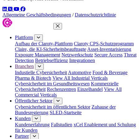
LinkedIn
Twitter
YouTube
Facebook
Allgemeine Geschäftsbedingungen
/
Datenschutzrichtlinie
Menü schließen
Plattform
Aufbau der Claroty-Plattform
Claroty CPS-Schutzprogramm
Claire, die KI-Sicherheitsbeauftragte
Asset-Inventarisierung
Exposure Management
Netzwerkschutz
Secure Access
Threat
Detection
Betriebseffizienz
Integrationen
Branchen
Industielle Cybersicherheit
Automotive
Food & Beverage
Pharma & Biotech
View All Industrial Verticals
Cybersicherheit im Gesundheitswesen
Kommerzielle
Cybersicherheit
Rechenzentren
Einzelhandel
View All
Commercial Verticals
Öffentlicher Sektor
Cybersicherheit im öffentlichen Sektor
Zuhause der
Bundesregierung
SLED-Startseite
Kunden
Kundenerfahrung
Fallstudien
xCel Enablement und Schulung
für Kunden
Partner