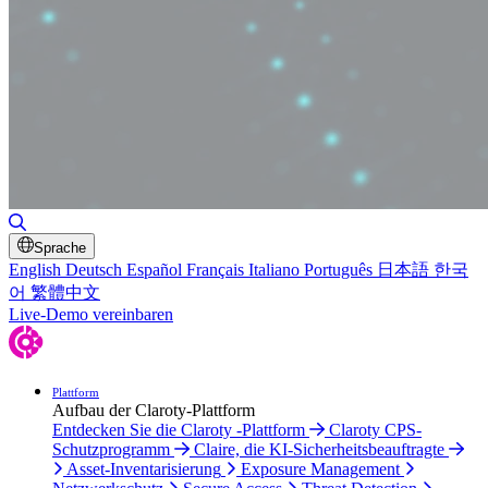
Suche umschalten
Sprache
English
Deutsch
Español
Français
Italiano
Português
日本語
한국
어
繁體中文
Live-Demo vereinbaren
Plattform
Aufbau der Claroty-Plattform
Entdecken Sie die Claroty -Plattform
Claroty CPS-
Schutzprogramm
Claire, die KI-Sicherheitsbeauftragte
Asset-Inventarisierung
Exposure Management