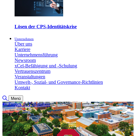
Lösen der CPS-Identitätskrise
Unternehmen
Über uns
Karriere
Unternehmensführung
Newsroom
xCel-Befähigung und -Schulung
Vertrauenszentrum
Veranstaltungen
Umwelt-, Sozial- und Governance-Richtlinien
Kontakt
Suche umschalten
Menü
Zurück zu Fallstudien
Fallstudie zum Gesundheitswesen