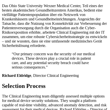
Das Ohio State University Wexner Medical Center, Teil eines der
besten akademischen Gesundheitszentren Amerikas, bedient eine
vielfältige Patientenpopulation über ein Netzwerk von
Krankenhäusern und Gesundheitseinrichtungen. Angesichts der
Tatsache, dass die Nutzung von Konnektivität zur Verbesserung der
Patientenversorgung durch die Organisation auch die Cyber-
Risikoexposition erhöhte, arbeitete Clinical Engineering mit der IT
zusammen, um eine robuste Cybersicherheitsstrategie zu entwickeln
– und sie wussten, dass sie eine umfassende medizinisches Gerät
Sicherheitslösung erforderte.
“Our primary concern was the security of our medical
devices. These devices play a crucial role in patient
care, and any potential security breach could have
serious consequences.”
Richard Eldridge
, Director Clinical Engineering
Selection Process
The Clinical Engineering team diligently assessed multiple options
for medical device security solutions. They sought a platform
capable of real-time visibility, advanced anomaly detection, and risk
assessment for their medical devices. Richard Eldridge – Director of