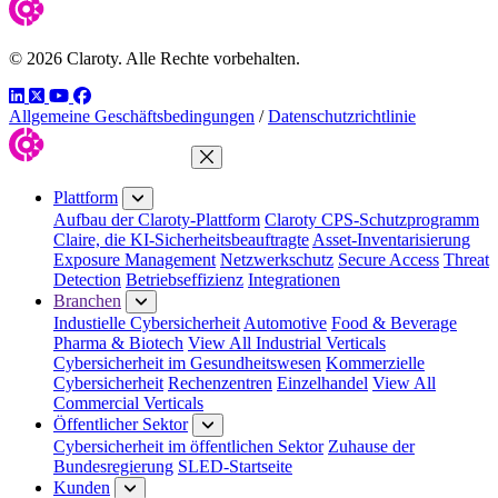
© 2026 Claroty. Alle Rechte vorbehalten.
LinkedIn
Twitter
YouTube
Facebook
Allgemeine Geschäftsbedingungen
/
Datenschutzrichtlinie
Menü schließen
Plattform
Aufbau der Claroty-Plattform
Claroty CPS-Schutzprogramm
Claire, die KI-Sicherheitsbeauftragte
Asset-Inventarisierung
Exposure Management
Netzwerkschutz
Secure Access
Threat
Detection
Betriebseffizienz
Integrationen
Branchen
Industielle Cybersicherheit
Automotive
Food & Beverage
Pharma & Biotech
View All Industrial Verticals
Cybersicherheit im Gesundheitswesen
Kommerzielle
Cybersicherheit
Rechenzentren
Einzelhandel
View All
Commercial Verticals
Öffentlicher Sektor
Cybersicherheit im öffentlichen Sektor
Zuhause der
Bundesregierung
SLED-Startseite
Kunden