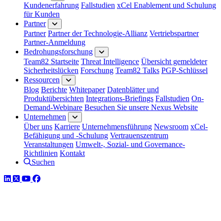
Kundenerfahrung
Fallstudien
xCel Enablement und Schulung
für Kunden
Partner
Partner
Partner der Technologie-Allianz
Vertriebspartner
Partner-Anmeldung
Bedrohungsforschung
Team82 Startseite
Threat Intelligence
Übersicht gemeldeter
Sicherheitslücken
Forschung
Team82 Talks
PGP-Schlüssel
Ressourcen
Blog
Berichte
Whitepaper
Datenblätter und
Produktübersichten
Integrations-Briefings
Fallstudien
On-
Demand-Webinare
Besuchen Sie unsere Nexus Website
Unternehmen
Über uns
Karriere
Unternehmensführung
Newsroom
xCel-
Befähigung und -Schulung
Vertrauenszentrum
Veranstaltungen
Umwelt-, Sozial- und Governance-
Richtlinien
Kontakt
Suchen
LinkedIn
Twitter
YouTube
Facebook