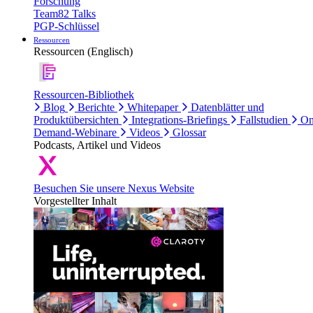
Forschung
Team82 Talks
PGP-Schlüssel
Ressourcen
Ressourcen (Englisch)
Ressourcen-Bibliothek
Blog
Berichte
Whitepaper
Datenblätter und
Produktübersichten
Integrations-Briefings
Fallstudien
On
Demand-Webinare
Videos
Glossar
Podcasts, Artikel und Videos
Besuchen Sie unsere Nexus Website
Vorgestellter Inhalt