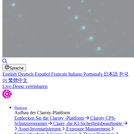
Suche umschalten
Sprache
English
Deutsch
Español
Français
Italiano
Português
日本語
한국
어
繁體中文
Live-Demo vereinbaren
Plattform
Aufbau der Claroty-Plattform
Entdecken Sie die Claroty -Plattform
Claroty CPS-
Schutzprogramm
Claire, die KI-Sicherheitsbeauftragte
Asset-Inventarisierung
Exposure Management