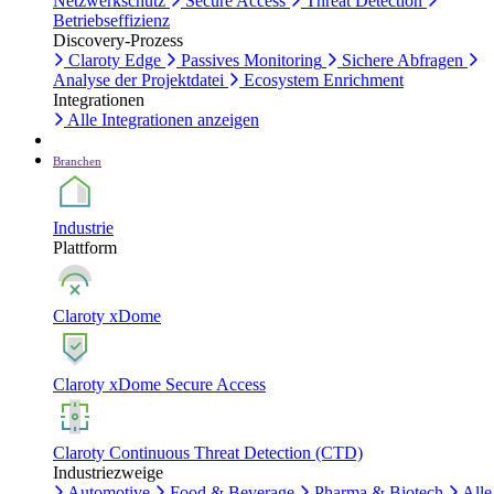
Netzwerkschutz
Secure Access
Threat Detection
Betriebseffizienz
Discovery-Prozess
Claroty Edge
Passives Monitoring
Sichere Abfragen
Analyse der Projektdatei
Ecosystem Enrichment
Integrationen
Alle Integrationen anzeigen
Branchen
Industrie
Plattform
Claroty xDome
Claroty xDome Secure Access
Claroty Continuous Threat Detection (CTD)
Industriezweige
Automotive
Food & Beverage
Pharma & Biotech
Alle