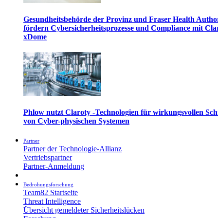
Gesundheitsbehörde der Provinz und Fraser Health Autho
fördern Cybersicherheitsprozesse und Compliance mit Cla
xDome
Phlow nutzt Claroty -Technologien für wirkungsvollen Sch
von Cyber-physischen Systemen
Partner
Partner der Technologie-Allianz
Vertriebspartner
Partner-Anmeldung
Bedrohungsforschung
Team82 Startseite
Threat Intelligence
Übersicht gemeldeter Sicherheitslücken