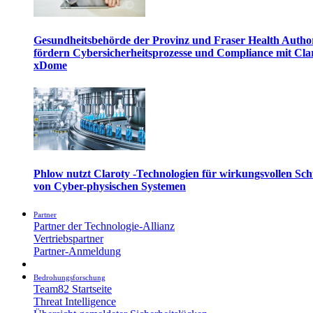
Gesundheitsbehörde der Provinz und Fraser Health Autho
fördern Cybersicherheitsprozesse und Compliance mit Cla
xDome
Phlow nutzt Claroty -Technologien für wirkungsvollen Sch
von Cyber-physischen Systemen
Partner
Partner der Technologie-Allianz
Vertriebspartner
Partner-Anmeldung
Bedrohungsforschung
Team82 Startseite
Threat Intelligence