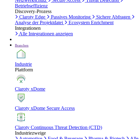
Netzwerkschutz
Secure Access
Threat Detection
Betriebseffizienz
Discovery-Prozess
Claroty Edge
Passives Monitoring
Sichere Abfragen
Analyse der Projektdatei
Ecosystem Enrichment
Integrationen
Alle Integrationen anzeigen
Branchen
Industrie
Plattform
Claroty xDome
Claroty xDome Secure Access
Claroty Continuous Threat Detection (CTD)
Industriezweige
Automotive
Food & Beverage
Pharma & Biotech
Alle