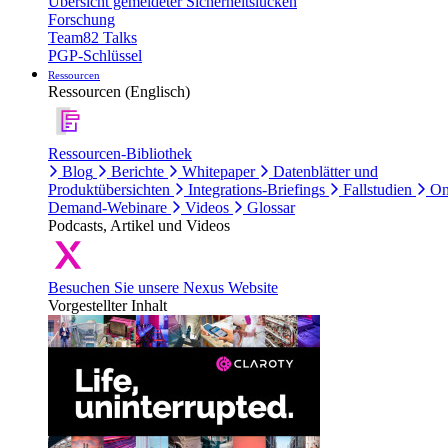
Übersicht gemeldeter Sicherheitslücken
Forschung
Team82 Talks
PGP-Schlüssel
Ressourcen
Ressourcen (Englisch)
Ressourcen-Bibliothek
Blog
Berichte
Whitepaper
Datenblätter und
Produktübersichten
Integrations-Briefings
Fallstudien
On
Demand-Webinare
Videos
Glossar
Podcasts, Artikel und Videos
Besuchen Sie unsere Nexus Website
Vorgestellter Inhalt