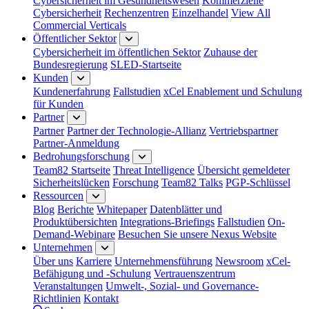
Cybersicherheit im Gesundheitswesen
Kommerzielle
Cybersicherheit
Rechenzentren
Einzelhandel
View All
Commercial Verticals
Öffentlicher Sektor
Cybersicherheit im öffentlichen Sektor
Zuhause der
Bundesregierung
SLED-Startseite
Kunden
Kundenerfahrung
Fallstudien
xCel Enablement und Schulung
für Kunden
Partner
Partner
Partner der Technologie-Allianz
Vertriebspartner
Partner-Anmeldung
Bedrohungsforschung
Team82 Startseite
Threat Intelligence
Übersicht gemeldeter
Sicherheitslücken
Forschung
Team82 Talks
PGP-Schlüssel
Ressourcen
Blog
Berichte
Whitepaper
Datenblätter und
Produktübersichten
Integrations-Briefings
Fallstudien
On-
Demand-Webinare
Besuchen Sie unsere Nexus Website
Unternehmen
Über uns
Karriere
Unternehmensführung
Newsroom
xCel-
Befähigung und -Schulung
Vertrauenszentrum
Veranstaltungen
Umwelt-, Sozial- und Governance-
Richtlinien
Kontakt