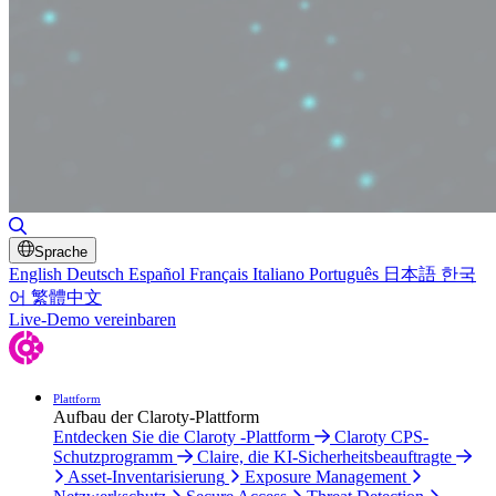
Suche umschalten
Sprache
English
Deutsch
Español
Français
Italiano
Português
日本語
한국
어
繁體中文
Live-Demo vereinbaren
Plattform
Aufbau der Claroty-Plattform
Entdecken Sie die Claroty -Plattform
Claroty CPS-
Schutzprogramm
Claire, die KI-Sicherheitsbeauftragte
Asset-Inventarisierung
Exposure Management