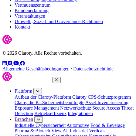
Vertrauenszentrum
Kundenerfahrung
Veranstaltungen
Umwelt-, Sozial- und Governance-Richtlinien
Kontakt
© 2026 Claroty. Alle Rechte vorbehalten.
LinkedIn
Twitter
YouTube
Facebook
Allgemeine Geschäftsbedingungen
/
Datenschutzrichtlinie
Menü schließen
Plattform
Aufbau der Claroty-Plattform
Claroty CPS-Schutzprogramm
Claire, die KI-Sicherheitsbeauftragte
Asset-Inventarisierung
Exposure Management
Netzwerkschutz
Secure Access
Threat
Detection
Betriebseffizienz
Integrationen
Branchen
Industielle Cybersicherheit
Automotive
Food & Beverage
Pharma & Biotech
View All Industrial Verticals