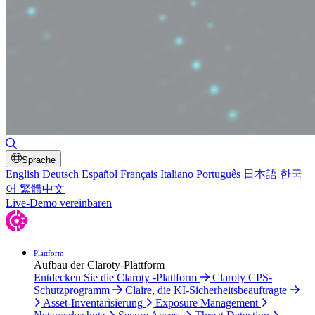
Suche umschalten
Sprache
English
Deutsch
Español
Français
Italiano
Português
日本語
한국
어
繁體中文
Live-Demo vereinbaren
Plattform
Aufbau der Claroty-Plattform
Entdecken Sie die Claroty -Plattform
Claroty CPS-
Schutzprogramm
Claire, die KI-Sicherheitsbeauftragte
Asset-Inventarisierung
Exposure Management