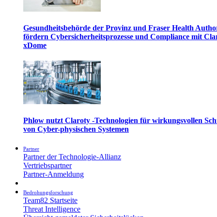
Gesundheitsbehörde der Provinz und Fraser Health Autho
fördern Cybersicherheitsprozesse und Compliance mit Cla
xDome
Phlow nutzt Claroty -Technologien für wirkungsvollen Sch
von Cyber-physischen Systemen
Partner
Partner der Technologie-Allianz
Vertriebspartner
Partner-Anmeldung
Bedrohungsforschung
Team82 Startseite
Threat Intelligence