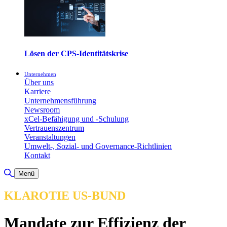
Lösen der CPS-Identitätskrise
Unternehmen
Über uns
Karriere
Unternehmensführung
Newsroom
xCel-Befähigung und -Schulung
Vertrauenszentrum
Veranstaltungen
Umwelt-, Sozial- und Governance-Richtlinien
Kontakt
Suche umschalten
Menü
KLAROTIE US-BUND
Mandate zur Effizienz der