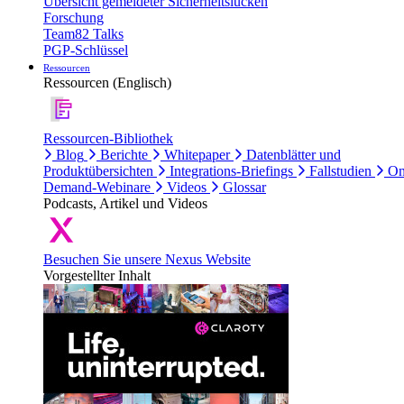
Übersicht gemeldeter Sicherheitslücken
Forschung
Team82 Talks
PGP-Schlüssel
Ressourcen
Ressourcen (Englisch)
Ressourcen-Bibliothek
Blog
Berichte
Whitepaper
Datenblätter und
Produktübersichten
Integrations-Briefings
Fallstudien
On
Demand-Webinare
Videos
Glossar
Podcasts, Artikel und Videos
Besuchen Sie unsere Nexus Website
Vorgestellter Inhalt