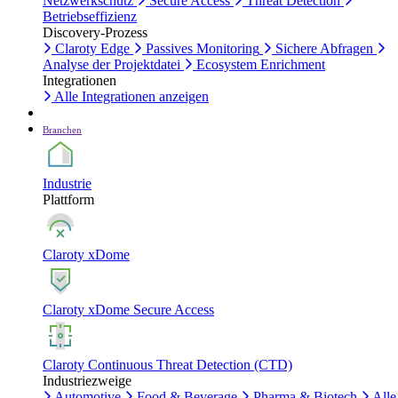
Netzwerkschutz
Secure Access
Threat Detection
Betriebseffizienz
Discovery-Prozess
Claroty Edge
Passives Monitoring
Sichere Abfragen
Analyse der Projektdatei
Ecosystem Enrichment
Integrationen
Alle Integrationen anzeigen
Branchen
Industrie
Plattform
Claroty xDome
Claroty xDome Secure Access
Claroty Continuous Threat Detection (CTD)
Industriezweige
Automotive
Food & Beverage
Pharma & Biotech
Alle