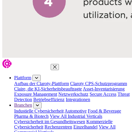
Menü schließen
Plattform
Aufbau der Claroty-Plattform
Claroty CPS-Schutzprogramm
Claire, die KI-Sicherheitsbeauftragte
Asset-Inventarisierung
Exposure Management
Netzwerkschutz
Secure Access
Threat
Detection
Betriebseffizienz
Integrationen
Branchen
Industielle Cybersicherheit
Automotive
Food & Beverage
Pharma & Biotech
View All Industrial Verticals
Cybersicherheit im Gesundheitswesen
Kommerzielle
Cybersicherheit
Rechenzentren
Einzelhandel
View All