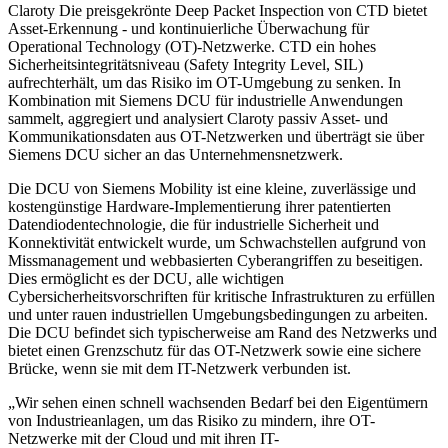
Claroty Die preisgekrönte Deep Packet Inspection von CTD bietet
Asset-Erkennung - und kontinuierliche Überwachung für
Operational Technology (OT)-Netzwerke. CTD ein hohes
Sicherheitsintegritätsniveau (Safety Integrity Level, SIL)
aufrechterhält, um das Risiko im OT-Umgebung zu senken. In
Kombination mit Siemens DCU für industrielle Anwendungen
sammelt, aggregiert und analysiert Claroty passiv Asset- und
Kommunikationsdaten aus OT-Netzwerken und überträgt sie über
Siemens DCU sicher an das Unternehmensnetzwerk.
Die DCU von Siemens Mobility ist eine kleine, zuverlässige und
kostengünstige Hardware-Implementierung ihrer patentierten
Datendiodentechnologie, die für industrielle Sicherheit und
Konnektivität entwickelt wurde, um Schwachstellen aufgrund von
Missmanagement und webbasierten Cyberangriffen zu beseitigen.
Dies ermöglicht es der DCU, alle wichtigen
Cybersicherheitsvorschriften für kritische Infrastrukturen zu erfüllen
und unter rauen industriellen Umgebungsbedingungen zu arbeiten.
Die DCU befindet sich typischerweise am Rand des Netzwerks und
bietet einen Grenzschutz für das OT-Netzwerk sowie eine sichere
Brücke, wenn sie mit dem IT-Netzwerk verbunden ist.
„Wir sehen einen schnell wachsenden Bedarf bei den Eigentümern
von Industrieanlagen, um das Risiko zu mindern, ihre OT-
Netzwerke mit der Cloud und mit ihren IT-