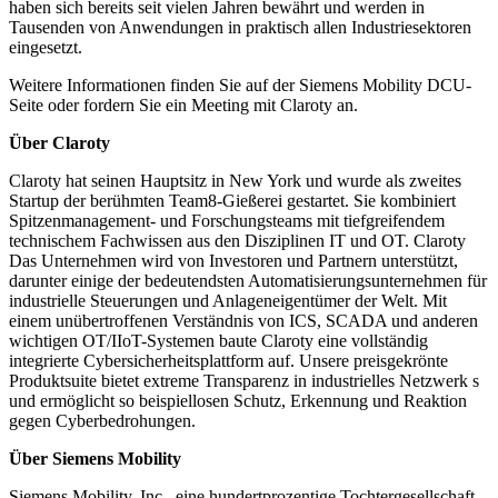
haben sich bereits seit vielen Jahren bewährt und werden in
Tausenden von Anwendungen in praktisch allen Industriesektoren
eingesetzt.
Weitere Informationen finden Sie auf der Siemens Mobility DCU-
Seite oder fordern Sie ein Meeting mit Claroty an.
Über Claroty
Claroty hat seinen Hauptsitz in New York und wurde als zweites
Startup der berühmten Team8-Gießerei gestartet. Sie kombiniert
Spitzenmanagement- und Forschungsteams mit tiefgreifendem
technischem Fachwissen aus den Disziplinen IT und OT. Claroty
Das Unternehmen wird von Investoren und Partnern unterstützt,
darunter einige der bedeutendsten Automatisierungsunternehmen für
industrielle Steuerungen und Anlageneigentümer der Welt. Mit
einem unübertroffenen Verständnis von ICS, SCADA und anderen
wichtigen OT/IIoT-Systemen baute Claroty eine vollständig
integrierte Cybersicherheitsplattform auf. Unsere preisgekrönte
Produktsuite bietet extreme Transparenz in industrielles Netzwerk s
und ermöglicht so beispiellosen Schutz, Erkennung und Reaktion
gegen Cyberbedrohungen.
Über Siemens Mobility
Siemens Mobility, Inc., eine hundertprozentige Tochtergesellschaft