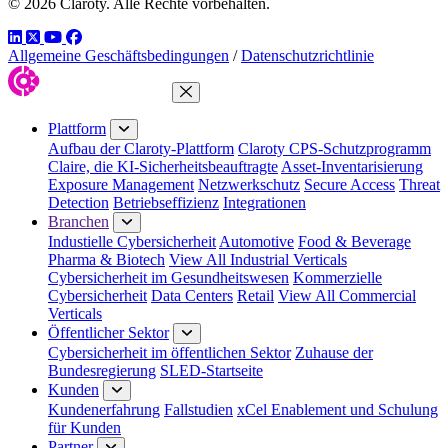
© 2026 Claroty. Alle Rechte vorbehalten.
LinkedIn
Twitter
YouTube
Facebook
Allgemeine Geschäftsbedingungen
/
Datenschutzrichtlinie
Menü schließen
Plattform
Aufbau der Claroty-Plattform
Claroty CPS-Schutzprogramm
Claire, die KI-Sicherheitsbeauftragte
Asset-Inventarisierung
Exposure Management
Netzwerkschutz
Secure Access
Threat
Detection
Betriebseffizienz
Integrationen
Branchen
Industielle Cybersicherheit
Automotive
Food & Beverage
Pharma & Biotech
View All Industrial Verticals
Cybersicherheit im Gesundheitswesen
Kommerzielle
Cybersicherheit
Data Centers
Retail
View All Commercial
Verticals
Öffentlicher Sektor
Cybersicherheit im öffentlichen Sektor
Zuhause der
Bundesregierung
SLED-Startseite
Kunden
Kundenerfahrung
Fallstudien
xCel Enablement und Schulung
für Kunden
Partner