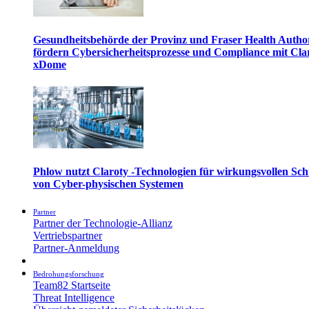
Gesundheitsbehörde der Provinz und Fraser Health Autho
fördern Cybersicherheitsprozesse und Compliance mit Cla
xDome
Phlow nutzt Claroty -Technologien für wirkungsvollen Sch
von Cyber-physischen Systemen
Partner
Partner der Technologie-Allianz
Vertriebspartner
Partner-Anmeldung
Bedrohungsforschung
Team82 Startseite
Threat Intelligence