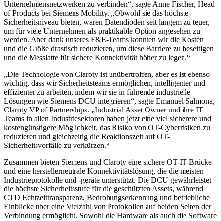
Unternehmensnetzwerken zu verbinden“, sagte Anne Fischer, Head
of Products bei Siemens Mobility. „Obwohl sie das höchste
Sicherheitsniveau bieten, waren Datendioden seit langem zu teuer,
um für viele Unternehmen als praktikable Option angesehen zu
werden. Aber dank unseres F&E-Teams konnten wir die Kosten
und die Größe drastisch reduzieren, um diese Barriere zu beseitigen
und die Messlatte für sichere Konnektivität höher zu legen.“
„Die Technologie von Claroty ist unübertroffen, aber es ist ebenso
wichtig, dass wir Sicherheitsteams ermöglichen, intelligenter und
effizienter zu arbeiten, indem wir sie in führende industrielle
Lösungen wie Siemens DCU integrieren“, sagte Emanuel Salmona,
Claroty VP of Partnerships. „Industrial Asset Owner und ihre IT-
Teams in allen Industriesektoren haben jetzt eine viel sicherere und
kostengünstigere Möglichkeit, das Risiko von OT-Cyberrisiken zu
reduzieren und gleichzeitig die Reaktionszeit auf OT-
Sicherheitsvorfälle zu verkürzen.“
Zusammen bieten Siemens und Claroty eine sichere OT-IT-Brücke
und eine herstellerneutrale Konnektivitätslösung, die die meisten
Industrieprotokolle und -geräte unterstützt. Die DCU gewährleistet
die höchste Sicherheitsstufe für die geschützten Assets, während
CTD Echtzeittransparenz, Bedrohungserkennung und betriebliche
Einblicke über eine Vielzahl von Protokollen auf beiden Seiten der
Verbindung ermöglicht. Sowohl die Hardware als auch die Software