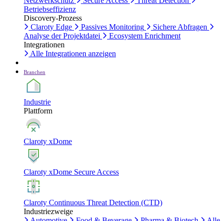
Netzwerkschutz
Secure Access
Threat Detection
Betriebseffizienz
Discovery-Prozess
Claroty Edge
Passives Monitoring
Sichere Abfragen
Analyse der Projektdatei
Ecosystem Enrichment
Integrationen
Alle Integrationen anzeigen
Branchen
Industrie
Plattform
Claroty xDome
Claroty xDome Secure Access
Claroty Continuous Threat Detection (CTD)
Industriezweige
Automotive
Food & Beverage
Pharma & Biotech
Alle