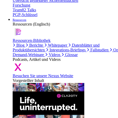
Übersicht gemeldeter Sicherheitslücken
Forschung
Team82 Talks
PGP-Schlüssel
Ressourcen
Ressourcen (Englisch)
Ressourcen-Bibliothek
Blog
Berichte
Whitepaper
Datenblätter und
Produktübersichten
Integrations-Briefings
Fallstudien
On
Demand-Webinare
Videos
Glossar
Podcasts, Artikel und Videos
Besuchen Sie unsere Nexus Website
Vorgestellter Inhalt