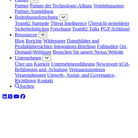
Partner
Partner der Technologie-Allianz
Vertriebspartner
Partner-Anmeldung
Bedrohungsforschung
Team82 Startseite
Threat Intelligence
Übersicht gemeldeter
Sicherheitslücken
Forschung
Team82 Talks
PGP-Schlüssel
Ressourcen
Blog
Berichte
Whitepaper
Datenblätter und
Produktübersichten
Integrations-Briefings
Fallstudien
On-
Demand-Webinare
Besuchen Sie unsere Nexus Website
Unternehmen
Über uns
Karriere
Unternehmensführung
Newsroom
xCel-
Befähigung und -Schulung
Vertrauenszentrum
Veranstaltungen
Umwelt-, Sozial- und Governance-
Richtlinien
Kontakt
Suchen
LinkedIn
Twitter
YouTube
Facebook