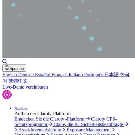
Suche umschalten
Sprache
English
Deutsch
Español
Français
Italiano
Português
日本語
한국
어
繁體中文
Live-Demo vereinbaren
Plattform
Aufbau der Claroty-Plattform
Entdecken Sie die Claroty -Plattform
Claroty CPS-
Schutzprogramm
Claire, die KI-Sicherheitsbeauftragte
Asset-Inventarisierung
Exposure Management