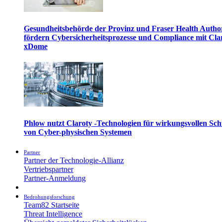
Gesundheitsbehörde der Provinz und Fraser Health Autho
fördern Cybersicherheitsprozesse und Compliance mit Cla
xDome
Phlow nutzt Claroty -Technologien für wirkungsvollen Sch
von Cyber-physischen Systemen
Partner
Partner der Technologie-Allianz
Vertriebspartner
Partner-Anmeldung
Bedrohungsforschung
Team82 Startseite
Threat Intelligence