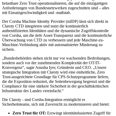
belastbare Zero Trust operationalisieren, die auf die einzigartigen
Anforderungen von Bundesnetzwerken zugeschnitten sind – alles
mit Einsatzgeschwindigkeit und -maßstab.
Der Corsha Machine Identity Provider (mIDP) lässt sich direkt in
Claroty CTD integrieren und nutzt die kontinuierlich
authentifizierten Identitäten und die dynamische Zugriffskontrolle
von Corsha, um die tiefe Asset-Transparenz und die kontinuierliche
Überwachung von CTD zu verbessern und jede Maschine-zu-
Maschine-Verbindung aktiv mit automatisierter Minderung zu
sichern.
„Bundesbehörden stehen nicht nur vor wachsenden Bedrohungen,
sondern auch vor der zunehmenden Komplexität der OT/IT-
Konvergenz“, sagte Anusha Iyer, Gründerin und CEO. „Unsere
strategische Integration mit Claroty wird eine einheitliche, Zero
Trust-ausgerichtete Grundlage für CPS-Schutzprogramme liefern,
die die Exposition reduziert, die Seitenbewegung begrenzt und die
Compliance für eine stärkere Sicherheit in der geschäftskritischen
Infrastruktur des Landes vereinfacht.“
Die Claroty - und Corsha-Integration ermöglicht es
Sicherheitsteams, sich mit Zuversicht zu modernisieren und bietet:
Zero Trust für OT:
Erzwingt identitätsbasierten Zugriff für