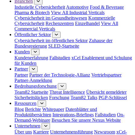
Branchen
Industielle Cybersicherheit
Automotive
Food & Beverage
Pharma & Biotech
View All Industrial Verticals
Cybersicherheit im Gesundheitswesen
Kommerzielle
Cybersicherheit
Rechenzentren
Einzelhandel
View All
Commercial Verticals
Öffentlicher Sektor
Cybersicherheit im öffentlichen Sektor
Zuhause der
Bundesregierung
SLED-Startseite
Kunden
Kundenerfahrung
Fallstudien
xCel Enablement und Schulung
für Kunden
Partner
Partner
Partner der Technologie-Allianz
Vertriebspartner
Partner-Anmeldung
Bedrohungsforschung
Team82 Startseite
Threat Intelligence
Übersicht gemeldeter
Sicherheitslücken
Forschung
Team82 Talks
PGP-Schlüssel
Ressourcen
Blog
Berichte
Whitepaper
Datenblätter und
Produktübersichten
Integrations-Briefings
Fallstudien
On-
Demand-Webinare
Besuchen Sie unsere Nexus Website
Unternehmen
Über uns
Karriere
Unternehmensführung
Newsroom
xCel-