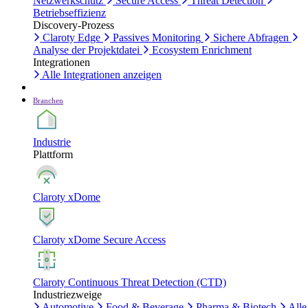
Netzwerkschutz
Secure Access
Threat Detection
Betriebseffizienz
Discovery-Prozess
Claroty Edge
Passives Monitoring
Sichere Abfragen
Analyse der Projektdatei
Ecosystem Enrichment
Integrationen
Alle Integrationen anzeigen
Branchen
Industrie
Plattform
Claroty xDome
Claroty xDome Secure Access
Claroty Continuous Threat Detection (CTD)
Industriezweige
Automotive
Food & Beverage
Pharma & Biotech
Alle