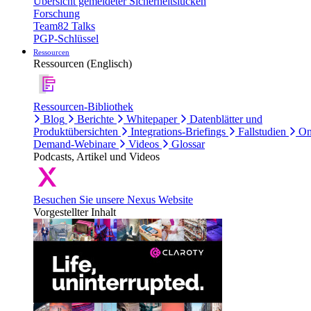
Übersicht gemeldeter Sicherheitslücken
Forschung
Team82 Talks
PGP-Schlüssel
Ressourcen
Ressourcen (Englisch)
Ressourcen-Bibliothek
Blog
Berichte
Whitepaper
Datenblätter und
Produktübersichten
Integrations-Briefings
Fallstudien
On
Demand-Webinare
Videos
Glossar
Podcasts, Artikel und Videos
Besuchen Sie unsere Nexus Website
Vorgestellter Inhalt