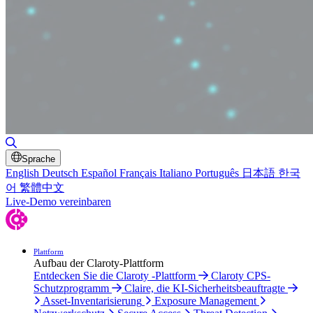
Suche umschalten
Sprache
English
Deutsch
Español
Français
Italiano
Português
日本語
한국
어
繁體中文
Live-Demo vereinbaren
Plattform
Aufbau der Claroty-Plattform
Entdecken Sie die Claroty -Plattform
Claroty CPS-
Schutzprogramm
Claire, die KI-Sicherheitsbeauftragte
Asset-Inventarisierung
Exposure Management