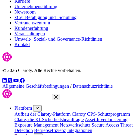
Karriere
Unternehmensführung
Newsroom
xCel-Befähigung und -Schulung
Vertrauenszentrum
Kundenerfahrung
Veranstaltungen
Umwelt-, Sozial- und Governance-Richtlinien
Kontakt
© 2026 Claroty. Alle Rechte vorbehalten.
LinkedIn
Twitter
YouTube
Facebook
Allgemeine Geschäftsbedingungen
/
Datenschutzrichtlinie
Menü schließen
Plattform
Aufbau der Claroty-Plattform
Claroty CPS-Schutzprogramm
Claire, die KI-Sicherheitsbeauftragte
Asset-Inventarisierung
Exposure Management
Netzwerkschutz
Secure Access
Threat
Detection
Betriebseffizienz
Integrationen