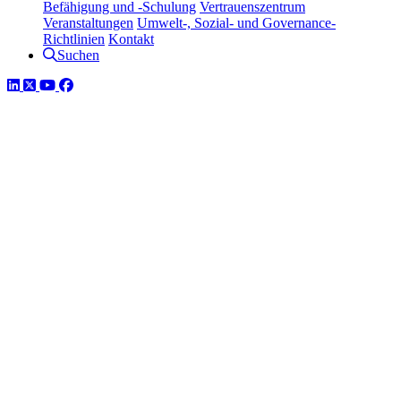
Befähigung und -Schulung
Vertrauenszentrum
Veranstaltungen
Umwelt-, Sozial- und Governance-
Richtlinien
Kontakt
Suchen
LinkedIn
Twitter
YouTube
Facebook