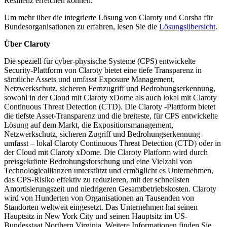
Resilienz erreichen können.“
Um mehr über die integrierte Lösung von Claroty und Corsha für
Bundesorganisationen zu erfahren, lesen Sie die
Lösungsübersicht
.
Über Claroty
Die speziell für cyber-physische Systeme (CPS) entwickelte
Security-Plattform von Claroty bietet eine tiefe Transparenz in
sämtliche Assets und umfasst Exposure Management,
Netzwerkschutz, sicheren Fernzugriff und Bedrohungserkennung,
sowohl in der Cloud mit Claroty xDome als auch lokal mit Claroty
Continuous Threat Detection (CTD). Die Claroty -Plattform bietet
die tiefste Asset-Transparenz und die breiteste, für CPS entwickelte
Lösung auf dem Markt, die Expositionsmanagement,
Netzwerkschutz, sicheren Zugriff und Bedrohungserkennung
umfasst – lokal Claroty Continuous Threat Detection (CTD) oder in
der Cloud mit Claroty xDome. Die Claroty Platform wird durch
preisgekrönte Bedrohungsforschung und eine Vielzahl von
Technologieallianzen unterstützt und ermöglicht es Unternehmen,
das CPS-Risiko effektiv zu reduzieren, mit der schnellsten
Amortisierungszeit und niedrigeren Gesamtbetriebskosten. Claroty
wird von Hunderten von Organisationen an Tausenden von
Standorten weltweit eingesetzt. Das Unternehmen hat seinen
Hauptsitz in New York City und seinen Hauptsitz im US-
Bundesstaat Northern Virginia. Weitere Informationen finden Sie