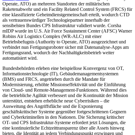
Operate, ATO) an mehreren Standorten der militärischen
Raketenabwehr und ein Facility Related Control System (FRCS) für
eine klassifizierte Geheimdienstgemeinschaft erteilt, wodurch CTD
als vertrauenswürdiger Technologiepartner innerhalb der
sensibelsten Bundes CPS Infrastruktur validiert wurde. Corsha
mIDP wurde im U.S. Air Force Sustainment Center (AFSC) Warner
Robins Air Logistics Complex (WR-ALC) mit einer
Betriebsbefugnis (Authority to Operate, ATO) ausgezeichnet und
verbindet nun Fertigungsroboter sicher mit Datenanalyse-Apps am
Fertigungsrand, wodurch der Nachhaltigkeitsbetrieb weiter
automatisiert wird.
Bundesbehörden erleben eine beispiellose Konvergenz von OT,
Informationstechnologie (IT), Gebäudemanagementsystemen
(BMS) und FRCS, angetrieben durch die Mandate für
Modernisierung, erhöhte Missionseffektivität und die Einführung
von Cloud- und Remote-Management-Funktionen. Während dies
die betriebliche Agilität verbessert und die Kontinuität der Mission
unterstützt, entstehen erhebliche neue Cyberrisiken – die
Ausweitung des Angriffsfläche und die Exponierung
geschäftskritischer Systeme gegenüber fortgeschrittenen Gegnern
und Cyberkriminellen in den Nationen. Die Sicherung kritischer
OT- und CPS Infrastruktur-Systeme erfordert jetzt Lösungen, die
eine kontinuierliche Echtzeittransparenz über alle Assets hinweg
bieten, die Identität an jedem Verbindungspunkt erzwingen und