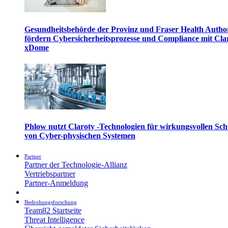
Gesundheitsbehörde der Provinz und Fraser Health Autho
fördern Cybersicherheitsprozesse und Compliance mit Cla
xDome
Phlow nutzt Claroty -Technologien für wirkungsvollen Sch
von Cyber-physischen Systemen
Partner
Partner der Technologie-Allianz
Vertriebspartner
Partner-Anmeldung
Bedrohungsforschung
Team82 Startseite
Threat Intelligence