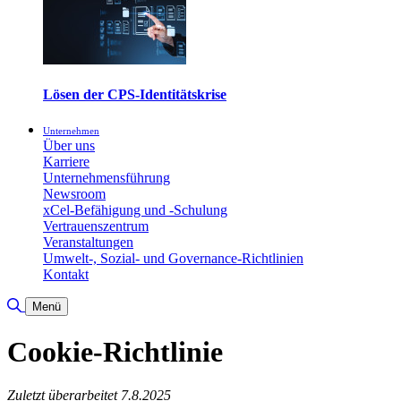
Lösen der CPS-Identitätskrise
Unternehmen
Über uns
Karriere
Unternehmensführung
Newsroom
xCel-Befähigung und -Schulung
Vertrauenszentrum
Veranstaltungen
Umwelt-, Sozial- und Governance-Richtlinien
Kontakt
Suche umschalten
Menü
Cookie-Richtlinie
Zuletzt überarbeitet 7.8.2025