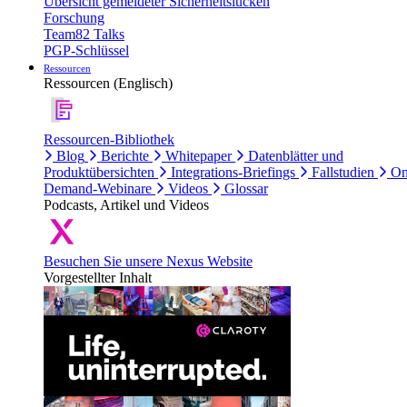
Übersicht gemeldeter Sicherheitslücken
Forschung
Team82 Talks
PGP-Schlüssel
Ressourcen
Ressourcen (Englisch)
Ressourcen-Bibliothek
Blog
Berichte
Whitepaper
Datenblätter und
Produktübersichten
Integrations-Briefings
Fallstudien
On
Demand-Webinare
Videos
Glossar
Podcasts, Artikel und Videos
Besuchen Sie unsere Nexus Website
Vorgestellter Inhalt