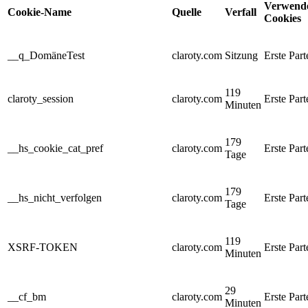
Verwend
Cookie-Name
Quelle
Verfall
Cookies
__q_DomäneTest
claroty.com
Sitzung
Erste Part
119
claroty_session
claroty.com
Erste Part
Minuten
179
__hs_cookie_cat_pref
claroty.com
Erste Part
Tage
179
__hs_nicht_verfolgen
claroty.com
Erste Part
Tage
119
XSRF-TOKEN
claroty.com
Erste Part
Minuten
29
__cf_bm
claroty.com
Erste Part
Minuten