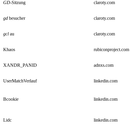
GD
-Sitzung
claroty.com
gd
besucher
claroty.com
gcl
au
claroty.com
Khaos
rubiconproject.com
XANDR_PANID
adnxs.com
UserMatchVerlauf
linkedin.com
Bcookie
linkedin.com
Lidc
linkedin.com