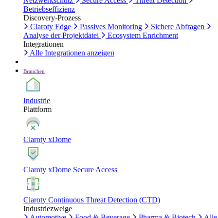
Netzwerkschutz
Secure Access
Threat Detection
Betriebseffizienz
Discovery-Prozess
Claroty Edge
Passives Monitoring
Sichere Abfragen
Analyse der Projektdatei
Ecosystem Enrichment
Integrationen
Alle Integrationen anzeigen
Branchen
Industrie
Plattform
Claroty xDome
Claroty xDome Secure Access
Claroty Continuous Threat Detection (CTD)
Industriezweige
Automotive
Food & Beverage
Pharma & Biotech
Alle