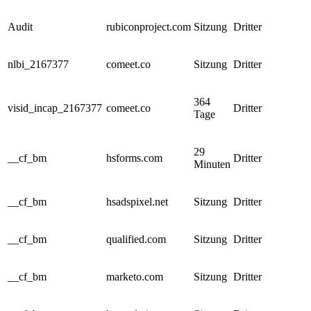
Audit
rubiconproject.com
Sitzung
Dritter
nlbi_2167377
comeet.co
Sitzung
Dritter
364
visid_incap_2167377
comeet.co
Dritter
Tage
29
__cf_bm
hsforms.com
Dritter
Minuten
__cf_bm
hsadspixel.net
Sitzung
Dritter
__cf_bm
qualified.com
Sitzung
Dritter
__cf_bm
marketo.com
Sitzung
Dritter