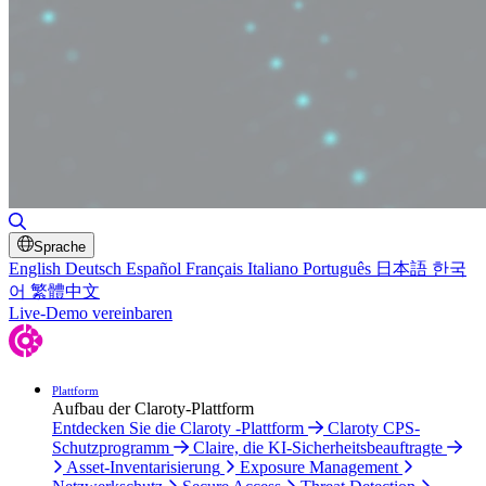
Suche umschalten
Sprache
English
Deutsch
Español
Français
Italiano
Português
日本語
한국
어
繁體中文
Live-Demo vereinbaren
Plattform
Aufbau der Claroty-Plattform
Entdecken Sie die Claroty -Plattform
Claroty CPS-
Schutzprogramm
Claire, die KI-Sicherheitsbeauftragte
Asset-Inventarisierung
Exposure Management