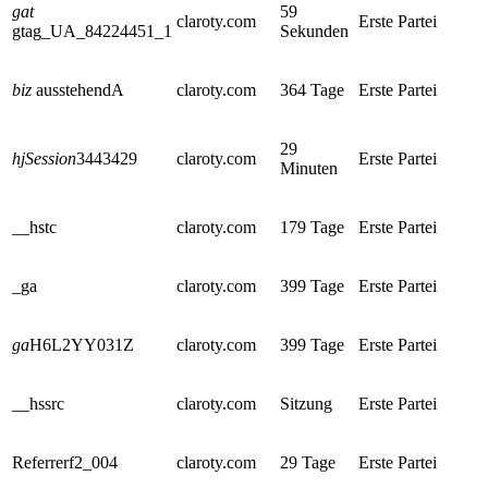
gat
59
claroty.com
Erste Partei
gtag_UA_84224451_1
Sekunden
biz
ausstehendA
claroty.com
364 Tage
Erste Partei
29
hjSession
3443429
claroty.com
Erste Partei
Minuten
__hstc
claroty.com
179 Tage
Erste Partei
_ga
claroty.com
399 Tage
Erste Partei
ga
H6L2YY031Z
claroty.com
399 Tage
Erste Partei
__hssrc
claroty.com
Sitzung
Erste Partei
Referrerf2_004
claroty.com
29 Tage
Erste Partei