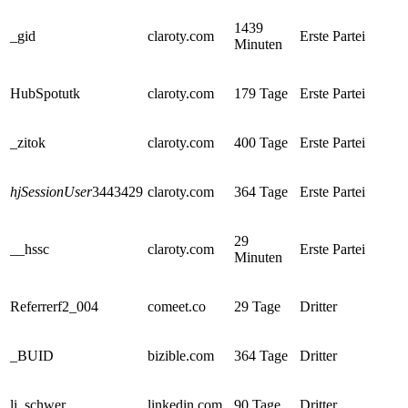
1439
_gid
claroty.com
Erste Partei
Minuten
HubSpotutk
claroty.com
179 Tage
Erste Partei
_zitok
claroty.com
400 Tage
Erste Partei
hjSessionUser
3443429
claroty.com
364 Tage
Erste Partei
29
__hssc
claroty.com
Erste Partei
Minuten
Referrerf2_004
comeet.co
29 Tage
Dritter
_BUID
bizible.com
364 Tage
Dritter
li_schwer
linkedin.com
90 Tage
Dritter