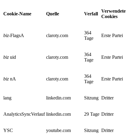
Verwendete
Cookie-Name
Quelle
Verfall
Cookies
364
biz
-FlagsA
claroty.com
Erste Partei
Tage
364
biz
uid
claroty.com
Erste Partei
Tage
364
biz
nA
claroty.com
Erste Partei
Tage
lang
linkedin.com
Sitzung
Dritter
AnalyticsSyncVerlauf
linkedin.com
29 Tage
Dritter
YSC
youtube.com
Sitzung
Dritter