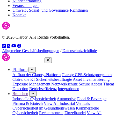
Kundenerfahrung
Veranstaltungen
Umwelt-, Sozial- und Governance-Richtlinien
Kontakt
© 2026 Claroty. Alle Rechte vorbehalten.
LinkedIn
Twitter
YouTube
Facebook
Allgemeine Geschäftsbedingungen
/
Datenschutzrichtlinie
Menü schließen
Plattform
Aufbau der Claroty-Plattform
Claroty CPS-Schutzprogramm
Claire, die KI-Sicherheitsbeauftragte
Asset-Inventarisierung
Exposure Management
Netzwerkschutz
Secure Access
Threat
Detection
Betriebseffizienz
Integrationen
Branchen
Industielle Cybersicherheit
Automotive
Food & Beverage
Pharma & Biotech
View All Industrial Verticals
Cybersicherheit im Gesundheitswesen
Kommerzielle
Cybersicherheit
Rechenzentren
Einzelhandel
View All