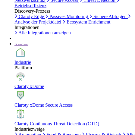
Netzwerkschutz
Secure Access
Threat Detection
Betriebseffizienz
Discovery-Prozess
Claroty Edge
Passives Monitoring
Sichere Abfragen
Analyse der Projektdatei
Ecosystem Enrichment
Integrationen
Alle Integrationen anzeigen
Branchen
Industrie
Plattform
Claroty xDome
Claroty xDome Secure Access
Claroty Continuous Threat Detection (CTD)
Industriezweige
Automotive
Food & Beverage
Pharma & Biotech
Alle