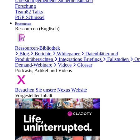
Übersicht gemeldeter Sicherheitslücken
Forschung
Team82 Talks
PGP-Schlüssel
Ressourcen
Ressourcen (Englisch)
Ressourcen-Bibliothek
Blog
Berichte
Whitepaper
Datenblätter und
Produktübersichten
Integrations-Briefings
Fallstudien
On
Demand-Webinare
Videos
Glossar
Podcasts, Artikel und Videos
Besuchen Sie unsere Nexus Website
Vorgestellter Inhalt