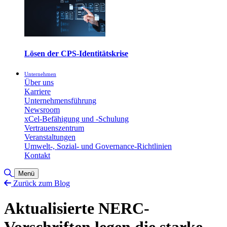
Lösen der CPS-Identitätskrise
Unternehmen
Über uns
Karriere
Unternehmensführung
Newsroom
xCel-Befähigung und -Schulung
Vertrauenszentrum
Veranstaltungen
Umwelt-, Sozial- und Governance-Richtlinien
Kontakt
Suche umschalten
Menü
Zurück zum Blog
Aktualisierte NERC-
Vorschriften legen die starke