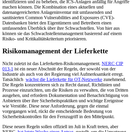
identifizieren und zu beheben, die ICS-Anlagen anfällig für Angriffe
machen können. Die Kombination eines aktuellen und
datenangereicherten Anlageninventar mit umfassenden und
sanitisierten Common Vulnerabilities and Exposures (CVE)-
Datenbanken bietet den Eigentümern und Betreibern einen
umfassenden Überblick über ihre Schwachstellen. Von hier aus
können sie das Schwachstellenmanagement basierend auf einem
Risiko- und Kritikalitätskriterium priorisieren.
Risikomanagement der Lieferkette
Nicht zuletzt ist das Lieferketten-Risikomanagement.
NERC CIP
013-1
ist ein neuer Abschnitt der Regeln, der sowohl von der
Industrie als auch von der Regierung viel Aufmerksamkeit erregt.
Tatsächlich
wächst die Lieferkette für OT-Netzwerke
zunehmend.
Die Regeln konzentrieren sich zu Recht darauf, Richtlinien und
Prozesse einzurichten, um die Risiken zu verwalten, die von Dritten
ausgehen, und erfordern Dokumentation und Benachrichtigung von
Anbietern über ihre Sicherheitspraktiken und wichtige Ereignisse
wie Verstöße. Diese neue Anforderung, gegen die einmal
vorgegangen wird, rückt die entscheidende Bedeutung von
Sicherheitskontrollen für den Fernzugriff in den Mittelpunkt.
Diese neuen Regeln sollen offiziell im Juli in Kraft treten, aber
NERC
hat letzte Woche einen Antrag
gestellt, um die Umsetzung