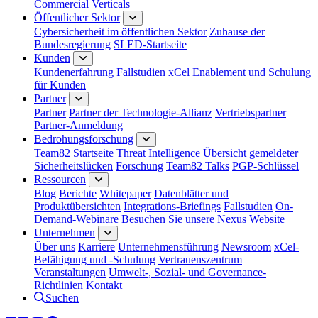
Commercial Verticals
Öffentlicher Sektor
Cybersicherheit im öffentlichen Sektor
Zuhause der
Bundesregierung
SLED-Startseite
Kunden
Kundenerfahrung
Fallstudien
xCel Enablement und Schulung
für Kunden
Partner
Partner
Partner der Technologie-Allianz
Vertriebspartner
Partner-Anmeldung
Bedrohungsforschung
Team82 Startseite
Threat Intelligence
Übersicht gemeldeter
Sicherheitslücken
Forschung
Team82 Talks
PGP-Schlüssel
Ressourcen
Blog
Berichte
Whitepaper
Datenblätter und
Produktübersichten
Integrations-Briefings
Fallstudien
On-
Demand-Webinare
Besuchen Sie unsere Nexus Website
Unternehmen
Über uns
Karriere
Unternehmensführung
Newsroom
xCel-
Befähigung und -Schulung
Vertrauenszentrum
Veranstaltungen
Umwelt-, Sozial- und Governance-
Richtlinien
Kontakt
Suchen