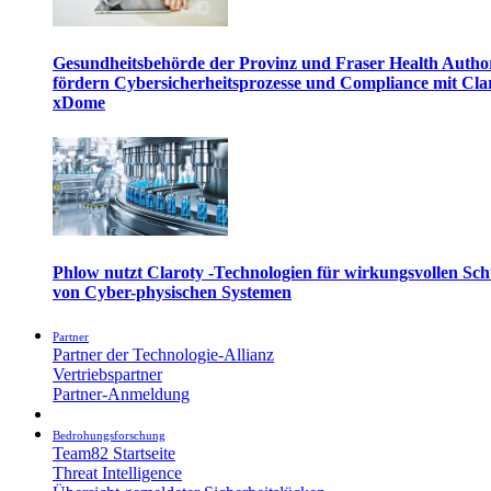
Gesundheitsbehörde der Provinz und Fraser Health Autho
fördern Cybersicherheitsprozesse und Compliance mit Cla
xDome
Phlow nutzt Claroty -Technologien für wirkungsvollen Sch
von Cyber-physischen Systemen
Partner
Partner der Technologie-Allianz
Vertriebspartner
Partner-Anmeldung
Bedrohungsforschung
Team82 Startseite
Threat Intelligence