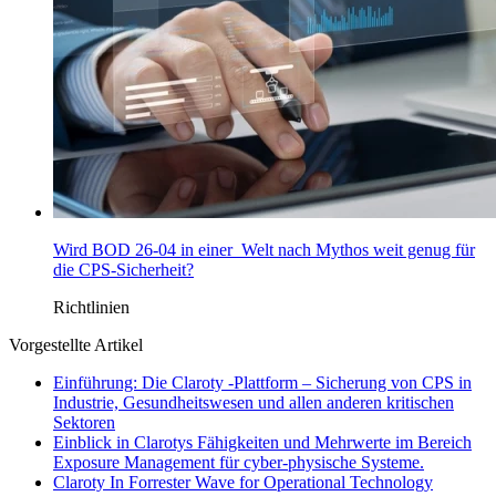
Wird BOD 26-04 in einer Welt nach Mythos weit genug für
die CPS-Sicherheit?
Richtlinien
Vorgestellte Artikel
Einführung: Die Claroty -Plattform – Sicherung von CPS in
Industrie, Gesundheitswesen und allen anderen kritischen
Sektoren
Einblick in Clarotys Fähigkeiten und Mehrwerte im Bereich
Exposure Management für cyber-physische Systeme.
Claroty In Forrester Wave for Operational Technology