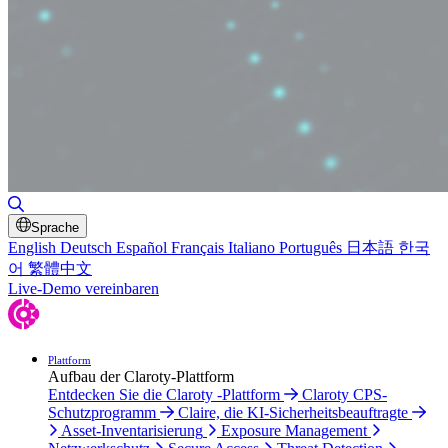
Suche umschalten
Sprache
English
Deutsch
Español
Français
Italiano
Português
日本語
한국
어
繁體中文
Live-Demo vereinbaren
Plattform
Aufbau der Claroty-Plattform
Entdecken Sie die Claroty -Plattform
Claroty CPS-
Schutzprogramm
Claire, die KI-Sicherheitsbeauftragte
Asset-Inventarisierung
Exposure Management