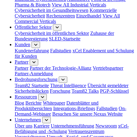
Pharma & Biotech
View All Industrial Verticals
Cybersicherheit im Gesundheitswesen
Kommerzielle
Cybersicherheit
Rechenzentren
Einzelhandel
View All
Commercial Verticals
Öffentlicher Sektor
Cybersicherheit im öffentlichen Sektor
Zuhause der
Bundesregierung
SLED-Startseite
Kunden
Kundenerfahrung
Fallstudien
xCel Enablement und Schulung
für Kunden
Partner
Partner
Partner der Technologie-Allianz
Vertriebspartner
Partner-Anmeldung
Bedrohungsforschung
Team82 Startseite
Threat Intelligence
Übersicht gemeldeter
Sicherheitslücken
Forschung
Team82 Talks
PGP-Schlüssel
Ressourcen
Blog
Berichte
Whitepaper
Datenblätter und
Produktübersichten
Integrations-Briefings
Fallstudien
On-
Demand-Webinare
Besuchen Sie unsere Nexus Website
Unternehmen
Über uns
Karriere
Unternehmensführung
Newsroom
xCel-
Befähigung und -Schulung
Vertrauenszentrum
Veranstaltungen
Umwelt-, Sozial- und Governance-