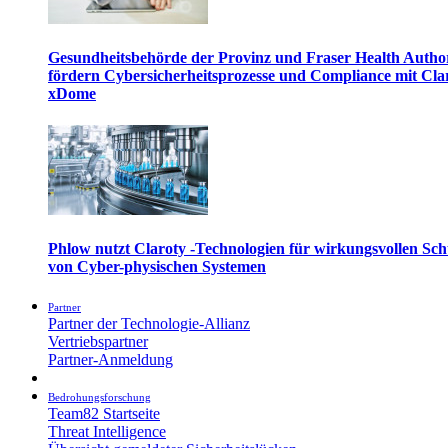
Gesundheitsbehörde der Provinz und Fraser Health Autho
fördern Cybersicherheitsprozesse und Compliance mit Cla
xDome
Phlow nutzt Claroty -Technologien für wirkungsvollen Sch
von Cyber-physischen Systemen
Partner
Partner der Technologie-Allianz
Vertriebspartner
Partner-Anmeldung
Bedrohungsforschung
Team82 Startseite
Threat Intelligence