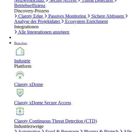
Netzwerkschutz
Secure Access
Threat Detection
Betriebseffizienz
Discovery-Prozess
Claroty Edge
Passives Monitoring
Sichere Abfragen
Analyse der Projektdatei
Ecosystem Enrichment
Integrationen
Alle Integrationen anzeigen
Branchen
Industrie
Plattform
Claroty xDome
Claroty xDome Secure Access
Claroty Continuous Threat Detection (CTD)
Industriezweige
Automotive
Food & Beverage
Pharma & Biotech
Alle