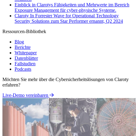
Einblick in Clarotys Fähigkeiten und Mehrwerte im Bereich
Exposure Management für cyber-physische Systeme.
Claroty In Forrester Wave for Operational Technology
Security Solutions zum Star Performer ernannt, Q2 2024
Ressourcen-Bibliothek
Blog
Berichte
Whitepaper
Datenblätter
Fallstudien
Podcasts
Möchten Sie mehr über die Cybersicherheitslösungen von Claroty
erfahren?
Live-Demo vereinbaren