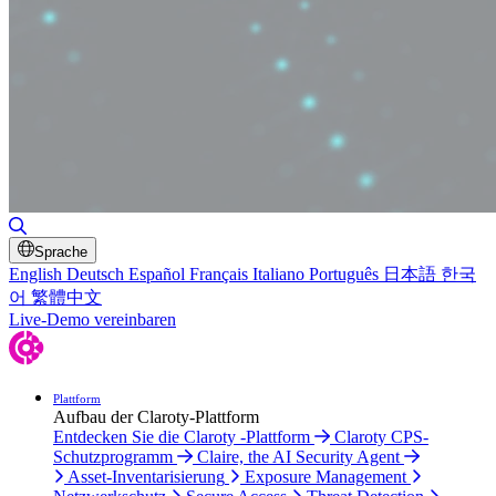
Suche umschalten
Sprache
English
Deutsch
Español
Français
Italiano
Português
日本語
한국
어
繁體中文
Live-Demo vereinbaren
Plattform
Aufbau der Claroty-Plattform
Entdecken Sie die Claroty -Plattform
Claroty CPS-
Schutzprogramm
Claire, the AI Security Agent
Asset-Inventarisierung
Exposure Management