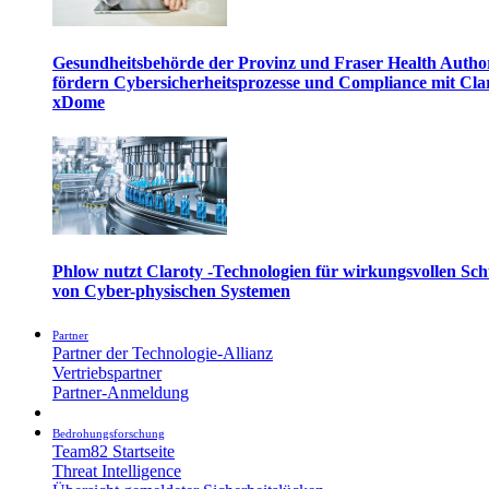
Gesundheitsbehörde der Provinz und Fraser Health Autho
fördern Cybersicherheitsprozesse und Compliance mit Cla
xDome
Phlow nutzt Claroty -Technologien für wirkungsvollen Sch
von Cyber-physischen Systemen
Partner
Partner der Technologie-Allianz
Vertriebspartner
Partner-Anmeldung
Bedrohungsforschung
Team82 Startseite
Threat Intelligence