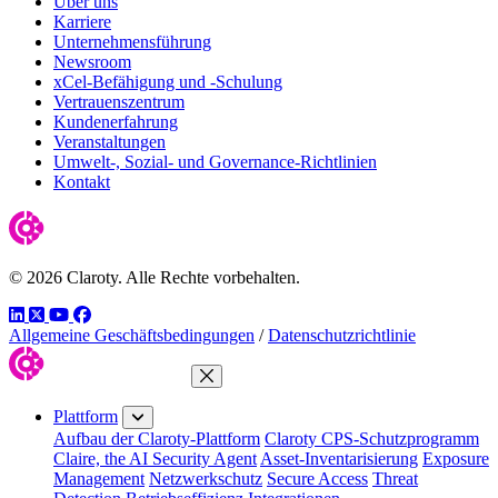
Über uns
Karriere
Unternehmensführung
Newsroom
xCel-Befähigung und -Schulung
Vertrauenszentrum
Kundenerfahrung
Veranstaltungen
Umwelt-, Sozial- und Governance-Richtlinien
Kontakt
© 2026 Claroty. Alle Rechte vorbehalten.
LinkedIn
Twitter
YouTube
Facebook
Allgemeine Geschäftsbedingungen
/
Datenschutzrichtlinie
Menü schließen
Plattform
Aufbau der Claroty-Plattform
Claroty CPS-Schutzprogramm
Claire, the AI Security Agent
Asset-Inventarisierung
Exposure
Management
Netzwerkschutz
Secure Access
Threat