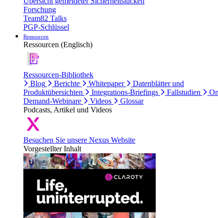
Übersicht gemeldeter Sicherheitslücken
Forschung
Team82 Talks
PGP-Schlüssel
Ressourcen
Ressourcen (Englisch)
Ressourcen-Bibliothek
Blog
Berichte
Whitepaper
Datenblätter und
Produktübersichten
Integrations-Briefings
Fallstudien
On
Demand-Webinare
Videos
Glossar
Podcasts, Artikel und Videos
Besuchen Sie unsere Nexus Website
Vorgestellter Inhalt