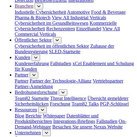
Detection
Betriebseffizienz
Integrationen
Branchen
Industielle Cybersicherheit
Automotive
Food & Beverage
Pharma & Biotech
View All Industrial Verticals
Cybersicherheit im Gesundheitswesen
Kommerzielle
Cybersicherheit
Rechenzentren
Einzelhandel
View All
Commercial Verticals
Öffentlicher Sektor
Cybersicherheit im öffentlichen Sektor
Zuhause der
Bundesregierung
SLED-Startseite
Kunden
Kundenerfahrung
Fallstudien
xCel Enablement und Schulung
für Kunden
Partner
Partner
Partner der Technologie-Allianz
Vertriebspartner
Partner-Anmeldung
Bedrohungsforschung
Team82 Startseite
Threat Intelligence
Übersicht gemeldeter
Sicherheitslücken
Forschung
Team82 Talks
PGP-Schlüssel
Ressourcen
Blog
Berichte
Whitepaper
Datenblätter und
Produktübersichten
Integrations-Briefings
Fallstudien
On-
Demand-Webinare
Besuchen Sie unsere Nexus Website
Unternehmen