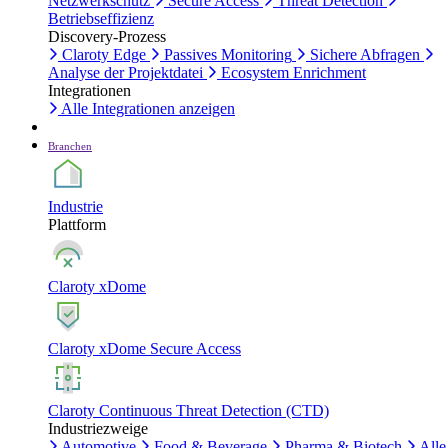
Netzwerkschutz
Secure Access
Threat Detection
Betriebseffizienz
Discovery-Prozess
Claroty Edge
Passives Monitoring
Sichere Abfragen
Analyse der Projektdatei
Ecosystem Enrichment
Integrationen
Alle Integrationen anzeigen
Branchen
Industrie
Plattform
Claroty xDome
Claroty xDome Secure Access
Claroty Continuous Threat Detection (CTD)
Industriezweige
Automotive
Food & Beverage
Pharma & Biotech
Alle