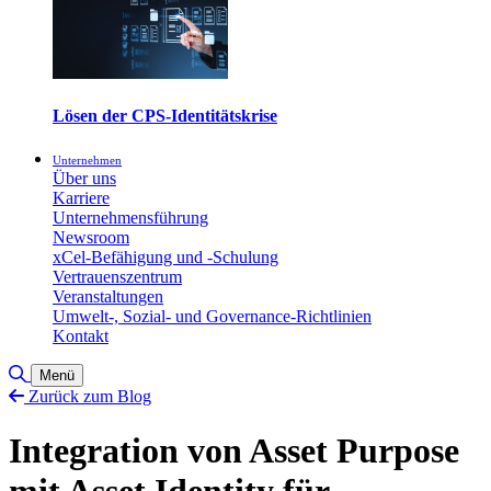
Lösen der CPS-Identitätskrise
Unternehmen
Über uns
Karriere
Unternehmensführung
Newsroom
xCel-Befähigung und -Schulung
Vertrauenszentrum
Veranstaltungen
Umwelt-, Sozial- und Governance-Richtlinien
Kontakt
Suche umschalten
Menü
Zurück zum Blog
Integration von Asset Purpose
mit Asset Identity für