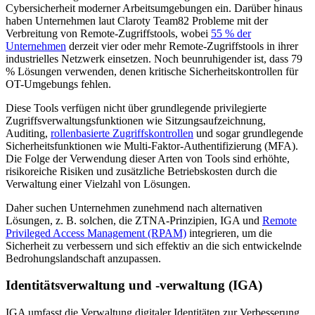
Cybersicherheit moderner Arbeitsumgebungen ein. Darüber hinaus
haben Unternehmen laut Claroty Team82 Probleme mit der
Verbreitung von Remote-Zugriffstools, wobei
55 % der
Unternehmen
derzeit vier oder mehr Remote-Zugriffstools in ihrer
industrielles Netzwerk einsetzen. Noch beunruhigender ist, dass 79
% Lösungen verwenden, denen kritische Sicherheitskontrollen für
OT-Umgebungs fehlen.
Diese Tools verfügen nicht über grundlegende privilegierte
Zugriffsverwaltungsfunktionen wie Sitzungsaufzeichnung,
Auditing,
rollenbasierte Zugriffskontrollen
und sogar grundlegende
Sicherheitsfunktionen wie Multi-Faktor-Authentifizierung (MFA).
Die Folge der Verwendung dieser Arten von Tools sind erhöhte,
risikoreiche Risiken und zusätzliche Betriebskosten durch die
Verwaltung einer Vielzahl von Lösungen.
Daher suchen Unternehmen zunehmend nach alternativen
Lösungen, z. B. solchen, die ZTNA-Prinzipien, IGA und
Remote
Privileged Access Management (RPAM)
integrieren, um die
Sicherheit zu verbessern und sich effektiv an die sich entwickelnde
Bedrohungslandschaft anzupassen.
Identitätsverwaltung und -verwaltung (IGA)
IGA umfasst die Verwaltung digitaler Identitäten zur Verbesserung