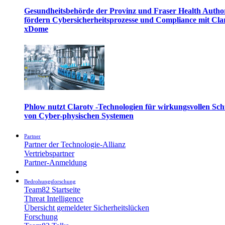
Gesundheitsbehörde der Provinz und Fraser Health Autho
fördern Cybersicherheitsprozesse und Compliance mit Cla
xDome
Phlow nutzt Claroty -Technologien für wirkungsvollen Sch
von Cyber-physischen Systemen
Partner
Partner der Technologie-Allianz
Vertriebspartner
Partner-Anmeldung
Bedrohungsforschung
Team82 Startseite
Threat Intelligence
Übersicht gemeldeter Sicherheitslücken
Forschung