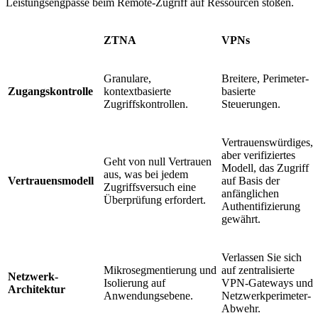
Leistungsengpässe beim Remote-Zugriff auf Ressourcen stoßen.
ZTNA
VPNs
Granulare,
Breitere, Perimeter-
Zugangskontrolle
kontextbasierte
basierte
Zugriffskontrollen.
Steuerungen.
Vertrauenswürdiges,
aber verifiziertes
Geht von null Vertrauen
Modell, das Zugriff
aus, was bei jedem
Vertrauensmodell
auf Basis der
Zugriffsversuch eine
anfänglichen
Überprüfung erfordert.
Authentifizierung
gewährt.
Verlassen Sie sich
Mikrosegmentierung und
auf zentralisierte
Netzwerk-
Isolierung auf
VPN-Gateways und
Architektur
Anwendungsebene.
Netzwerkperimeter-
Abwehr.