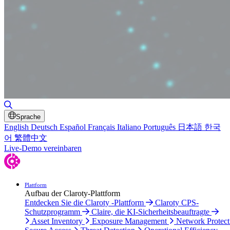
Toggle Search
Sprache
English
Deutsch
Español
Français
Italiano
Português
日本語
한국
어
繁體中文
Live-Demo vereinbaren
Plattform
Aufbau der Claroty-Plattform
Entdecken Sie die Claroty -Plattform
Claroty CPS-
Schutzprogramm
Claire, die KI-Sicherheitsbeauftragte
Asset Inventory
Exposure Management
Network Protect