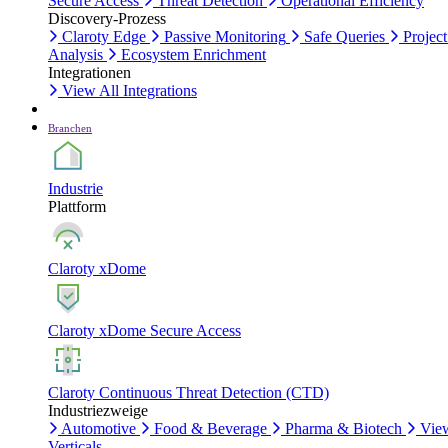
Secure Access
Threat Detection
Operational Efficiency
Discovery-Prozess
Claroty Edge
Passive Monitoring
Safe Queries
Project
Analysis
Ecosystem Enrichment
Integrationen
View All Integrations
Branchen
Industrie
Plattform
Claroty xDome
Claroty xDome Secure Access
Claroty Continuous Threat Detection (CTD)
Industriezweige
Automotive
Food & Beverage
Pharma & Biotech
Vie
Verticals