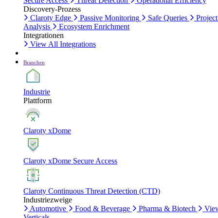
Secure Access
Threat Detection
Operational Efficiency
Discovery-Prozess
Claroty Edge
Passive Monitoring
Safe Queries
Project
Analysis
Ecosystem Enrichment
Integrationen
View All Integrations
Branchen
Industrie
Plattform
Claroty xDome
Claroty xDome Secure Access
Claroty Continuous Threat Detection (CTD)
Industriezweige
Automotive
Food & Beverage
Pharma & Biotech
Vie
Verticals