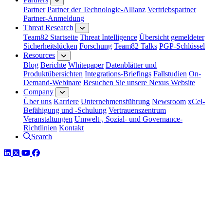
Partner
Partner der Technologie-Allianz
Vertriebspartner
Partner-Anmeldung
Threat Research
Team82 Startseite
Threat Intelligence
Übersicht gemeldeter
Sicherheitslücken
Forschung
Team82 Talks
PGP-Schlüssel
Resources
Blog
Berichte
Whitepaper
Datenblätter und
Produktübersichten
Integrations-Briefings
Fallstudien
On-
Demand-Webinare
Besuchen Sie unsere Nexus Website
Company
Über uns
Karriere
Unternehmensführung
Newsroom
xCel-
Befähigung und -Schulung
Vertrauenszentrum
Veranstaltungen
Umwelt-, Sozial- und Governance-
Richtlinien
Kontakt
Search
LinkedIn
Twitter
YouTube
Facebook