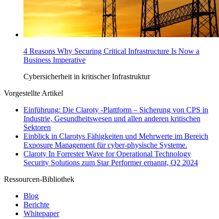
4 Reasons Why Securing Critical Infrastructure Is Now a
Business Imperative
Cybersicherheit in kritischer Infrastruktur
Vorgestellte Artikel
Einführung: Die Claroty -Plattform – Sicherung von CPS in
Industrie, Gesundheitswesen und allen anderen kritischen
Sektoren
Einblick in Clarotys Fähigkeiten und Mehrwerte im Bereich
Exposure Management für cyber-physische Systeme.
Claroty In Forrester Wave for Operational Technology
Security Solutions zum Star Performer ernannt, Q2 2024
Ressourcen-Bibliothek
Blog
Berichte
Whitepaper