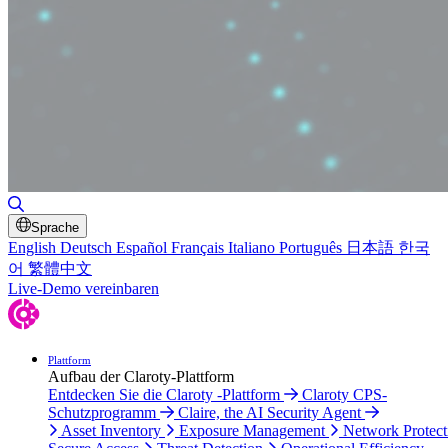
Toggle Search
Sprache
English
Deutsch
Español
Français
Italiano
Português
日本語
한국
어
繁體中文
Live-Demo vereinbaren
Plattform
Aufbau der Claroty-Plattform
Entdecken Sie die Claroty -Plattform
Claroty CPS-
Schutzprogramm
Claire, the AI Security Agent
Asset Inventory
Exposure Management
Network Protect