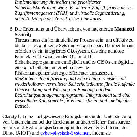
Implementierung sinnvoller und priorisierter
Sicherheitskontrollen, wie z. B. sicherer Zugriff, privilegiertes
Zugriffsmanagement (PAM) und virtuelle Segmentierung,
unter Nutzung eines Zero-Trust-Frameworks.
Die Erkennung und Überwachung von integrierten
Managed
Security
Threats muss ein kontinuierlicher Prozess sein, um effektiv zu
bleiben – es gibt keine Sets und vergessen sie. Darüber hinaus
erfordert es ein integriertes Ökosystem, das eine nahtlose
Konnektivität zwischen den OT- und IT-
Sicherheitsprogrammen ermöglicht und es CISOs ermöglicht,
eine ganzheitliche, unternehmensweite
Risikomanagementstrategie effizienter umzusetzen.
Maßnahme: Identifizierung und Einrichtung robuster und
wiederholbarer verwalteter Sicherheitsdienste für die laufende
Überwachung und Warnung im Einklang mit dem
Bedrohungsmanagementprogramm. Integrationen sind eine
wesentliche Komponente für einen sicheren und intelligenten
Betrieb.
Claroty hat eine nachgewiesene Erfolgsbilanz in der Unterstützung
von Unternehmen bei der Erreichung unübertroffener Transparenz,
Schutz und Bedrohungserkennung in den erweitertes Internet der
Dinge (XIOT) und
cyber-physisch-Systemen
. Indem sie