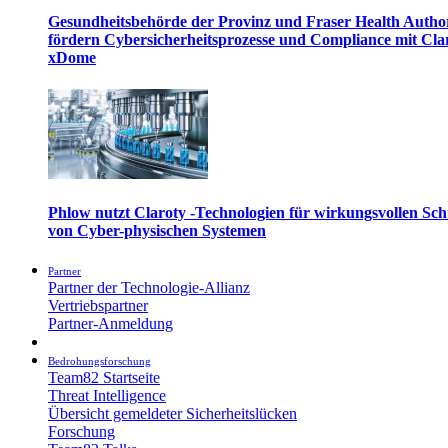
Gesundheitsbehörde der Provinz und Fraser Health Autho
fördern Cybersicherheitsprozesse und Compliance mit Cla
xDome
Phlow nutzt Claroty -Technologien für wirkungsvollen Sch
von Cyber-physischen Systemen
Partner
Partner der Technologie-Allianz
Vertriebspartner
Partner-Anmeldung
Bedrohungsforschung
Team82 Startseite
Threat Intelligence
Übersicht gemeldeter Sicherheitslücken
Forschung