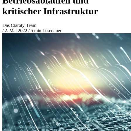
Betriebsabläufen und
kritischer Infrastruktur
Das Claroty-Team
/
2. Mai 2022
/
5 min Lesedauer