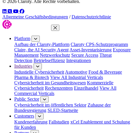
© 2026 Claroty. Alle Rechte vorbehalten.
LinkedIn
Twitter
YouTube
Facebook
Allgemeine Geschäftsbedingungen
/
Datenschutzrichtlinie
Close Menu
Platform
Aufbau der Claroty-Plattform
Claroty CPS-Schutzprogramm
Claire, the AI Security Agent
Asset-Inventarisierung
Exposure
Management
Netzwerkschutz
Secure Access
Threat
Detection
Betriebseffizienz
Integrationen
Industries
Industielle Cybersicherheit
Automotive
Food & Beverage
Pharma & Biotech
View All Industrial Verticals
Cybersicherheit im Gesundheitswesen
Kommerzielle
Cybersicherheit
Rechenzentren
Einzelhandel
View All
Commercial Verticals
Public Sector
Cybersicherheit im öffentlichen Sektor
Zuhause der
Bundesregierung
SLED-Startseite
Customers
Kundenerfahrung
Fallstudien
xCel Enablement und Schulung
für Kunden
Partners