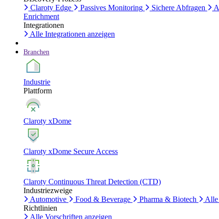
Claroty Edge
Passives Monitoring
Sichere Abfragen
A
Enrichment
Integrationen
Alle Integrationen anzeigen
Branchen
Industrie
Plattform
Claroty xDome
Claroty xDome Secure Access
Claroty Continuous Threat Detection (CTD)
Industriezweige
Automotive
Food & Beverage
Pharma & Biotech
Alle
Richtlinien
Alle Vorschriften anzeigen