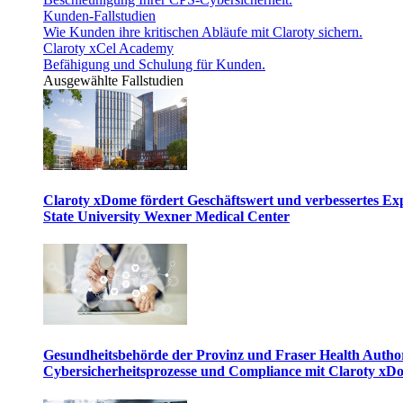
Kunden-Fallstudien
Wie Kunden ihre kritischen Abläufe mit Claroty sichern.
Claroty xCel Academy
Befähigung und Schulung für Kunden.
Ausgewählte Fallstudien
Claroty xDome fördert Geschäftswert und verbessertes E
State University Wexner Medical Center
Gesundheitsbehörde der Provinz und Fraser Health Author
Cybersicherheitsprozesse und Compliance mit Claroty xD