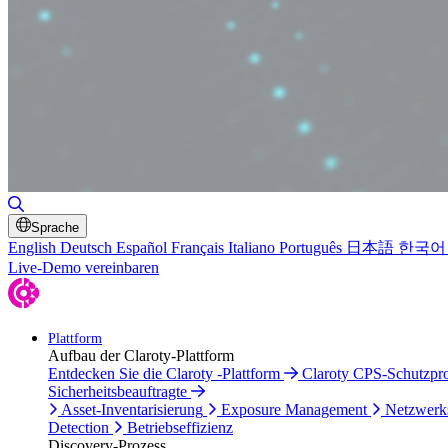
Suche umschalten
Sprache
English
Deutsch
Español
Français
Italiano
Português
日本語
한국어
Live-Demo vereinbaren
Plattform
Aufbau der Claroty-Plattform
Entdecken Sie die Claroty -Plattform
Claroty CPS-Schutzp
Sicherheitsbeauftragte
Asset-Inventarisierung
Exposure Management
Netzwerk
Detection
Betriebseffizienz
Discovery-Prozess