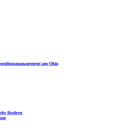
xpositionsmanagement am Ohio
ity fördern
ome