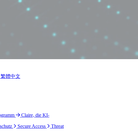
繁體中文
rogramm
Claire, die KI-
schutz
Secure Access
Threat