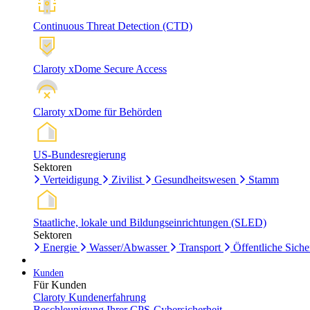
Continuous Threat Detection (CTD)
Claroty xDome Secure Access
Claroty xDome für Behörden
US-Bundesregierung
Sektoren
Verteidigung
Zivilist
Gesundheitswesen
Stamm
Staatliche, lokale und Bildungseinrichtungen (SLED)
Sektoren
Energie
Wasser/Abwasser
Transport
Öffentliche Siche
Kunden
Für Kunden
Claroty Kundenerfahrung
Beschleunigung Ihrer CPS-Cybersicherheit.